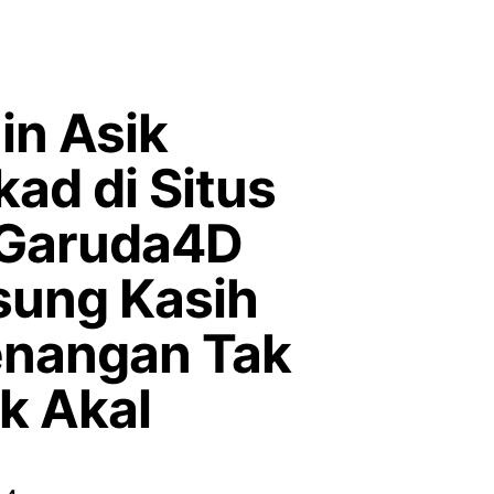
in Asik
ad di Situs
 Garuda4D
sung Kasih
nangan Tak
k Akal