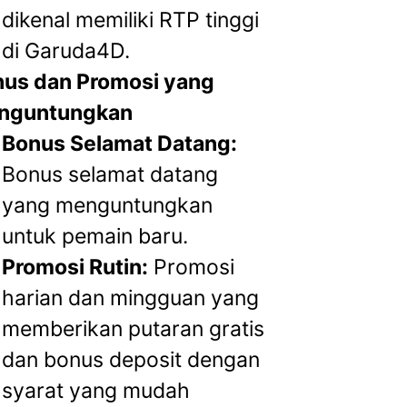
dikenal memiliki RTP tinggi
di Garuda4D.
us dan Promosi yang
nguntungkan
Bonus Selamat Datang:
Bonus selamat datang
yang menguntungkan
untuk pemain baru.
Promosi Rutin:
Promosi
harian dan mingguan yang
memberikan putaran gratis
dan bonus deposit dengan
syarat yang mudah