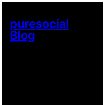
Lewati
ke
konten
puresocial
Blog