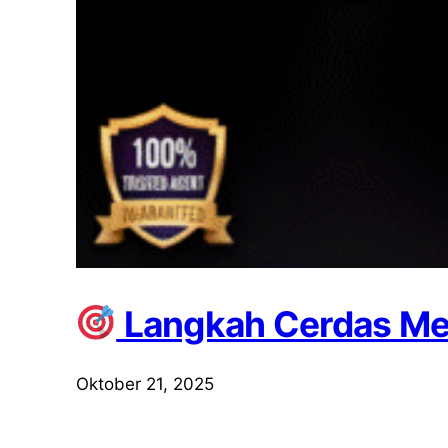
Langkah Cerdas Me
Oktober 21, 2025