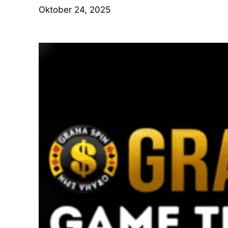
Oktober 24, 2025